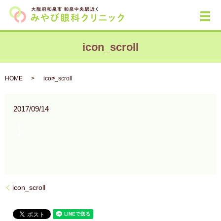
メ
icon_scroll
HOME
icon_scroll
2017/09/14
icon_scroll