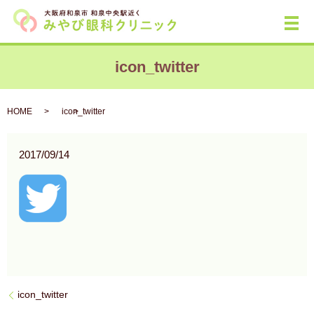
メ
icon_twitter
HOME
icon_twitter
2017/09/14
icon_twitter