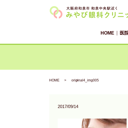
HOME
医
HOME
original4_img005
2017/09/14